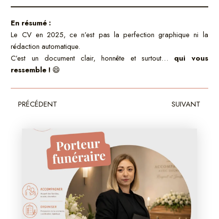
En résumé :
Le CV en 2025, ce n’est pas la perfection graphique ni la
rédaction automatique.
C’est un document clair, honnête et surtout…
qui vous
ressemble !
😄
Précédent
Sui
PRÉCÉDENT
SUIVANT