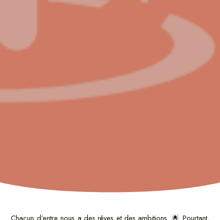
Chacun d’entre nous a des rêves et des ambitions. 🌟 Pourtant,