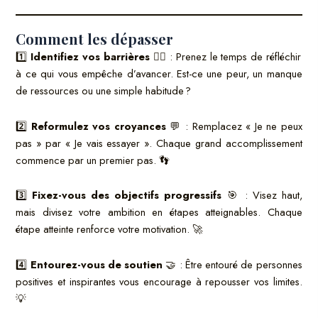
Comment les dépasser
1️⃣
Identifiez vos barrières
🕵️‍♂️ : Prenez le temps de réfléchir
à ce qui vous empêche d’avancer. Est-ce une peur, un manque
de ressources ou une simple habitude ?
2️⃣
Reformulez vos croyances
💬 : Remplacez « Je ne peux
pas » par « Je vais essayer ». Chaque grand accomplissement
commence par un premier pas. 👣
3️⃣
Fixez-vous des objectifs progressifs
🎯 : Visez haut,
mais divisez votre ambition en étapes atteignables. Chaque
étape atteinte renforce votre motivation. 🚀
4️⃣
Entourez-vous de soutien
🤝 : Être entouré de personnes
positives et inspirantes vous encourage à repousser vos limites.
💡