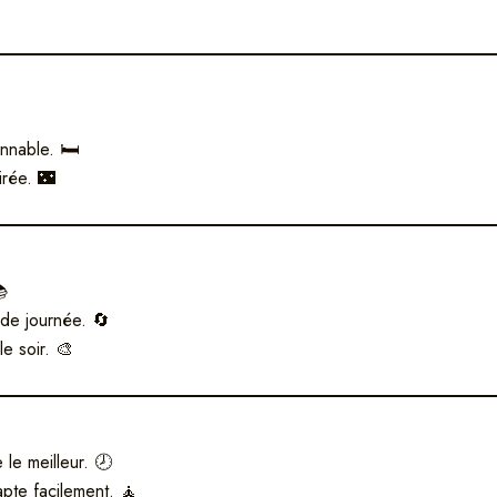
nnable. 🛏️
irée. 🌃
📚
 de journée. 🔄
le soir. 🎨
 le meilleur. 🕗
apte facilement. 🧘