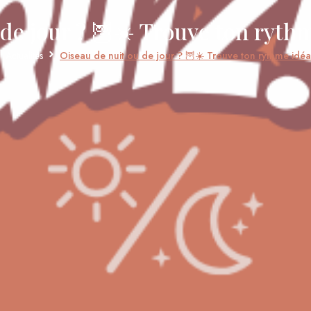
de jour ? 🦉☀️ Trouve ton rythme
Actualités
Oiseau de nuit ou de jour ? 🦉☀️ Trouve ton rythme idéal 