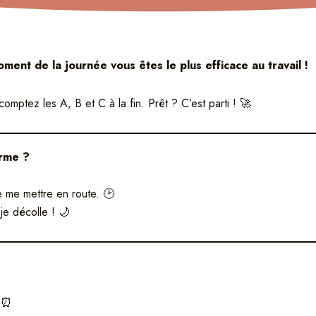
ment de la journée vous êtes le plus efficace au travail !
mptez les A, B et C à la fin. Prêt ? C’est parti ! 🚀
orme ?
e me mettre en route. 🕑
 je décolle ! 🌙
. ⏰