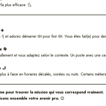
/la plus efficace. 🌜
 ☀️
!) et adorez démarrer tôt pour finir tôt. Vous êtes fait(e) pour d
e 🔄
uillement et vous adaptez selon le contexte. Un poste avec une certa
e 🌙
lus à l’aise en horaires décalés, soirées ou nuits. Certains métie
e pour trouver la mission qui vous correspond vraiment.
uisons ensemble votre avenir pro.
😉